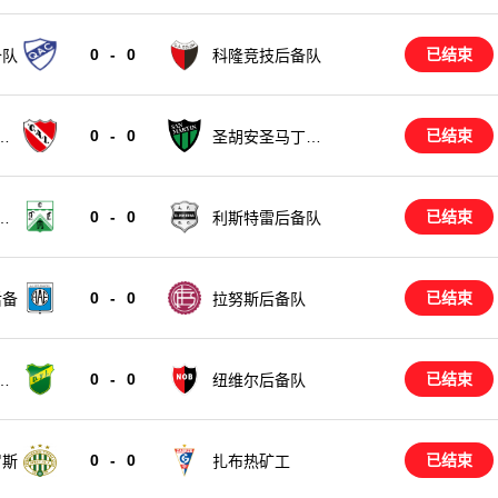
0
-
0
已结束
备队
科隆竞技后备队
0
-
0
已结束
备
圣胡安圣马丁后
备队
0
-
0
已结束
备
利斯特雷后备队
0
-
0
已结束
后备
拉努斯后备队
0
-
0
已结束
备
纽维尔后备队
0
-
0
已结束
罗斯
扎布热矿工