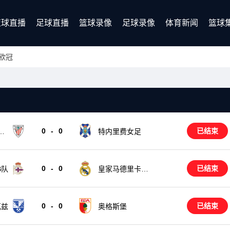
篮球直播
足球直播
篮球录像
足球录像
体育新闻
篮球
欧冠
0
-
0
已结束
女
特内里费女足
0
-
0
已结束
B队
皇家马德里卡斯
蒂亚
0
-
0
已结束
瓦兹
奥格斯堡