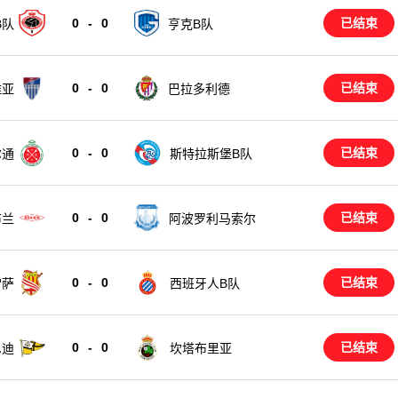
0
-
0
已结束
B队
亨克B队
0
-
0
已结束
维亚
巴拉多利德
0
-
0
已结束
尔通
斯特拉斯堡B队
0
-
0
已结束
阿波罗利马索尔
布兰
0
-
0
已结束
雷萨
西班牙人B队
0
-
0
已结束
尼迪
坎塔布里亚