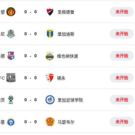
0
-
0
未开始
希望
圣佩德鲁
0
-
0
未开始
辛尼
堡加迪斯
0
-
0
未开始
派德
维也纳快速
0
-
0
未开始
FC
锡永
0
-
0
未开始
内茨
里加足球学院
0
-
0
未开始
辛基
马瑟韦尔