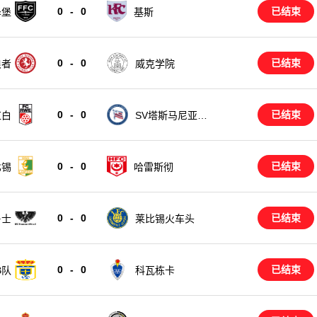
0
-
0
已结束
泽堡
基斯
0
-
0
已结束
浪者
威克学院
0
-
0
已结束
红白
SV塔斯马尼亚柏
林
0
-
0
已结束
比锡
哈雷斯彻
0
-
0
已结束
鲁士
莱比锡火车头
0
-
0
已结束
B队
科瓦栋卡