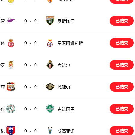
0
-
0
已结束
图智
塞斯陶河
0
-
0
已结束
文体
皇家阿维勒斯
0
-
0
已结束
斯罗
考达尔
0
-
0
已结束
西亚
城际CF
0
-
0
已结束
协作
吉达国民
0
-
0
已结束
塔诺
艾高亚诺