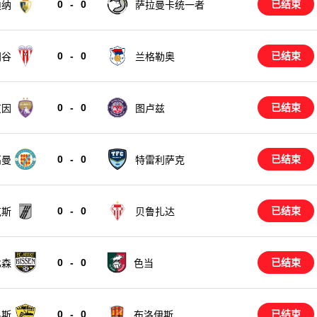
0
-
0
已结束
迪纳
萨拉曼卡统一者
0
-
0
已结束
兰格勒奥
阙谷
0
-
0
已结束
艾因
图卢兹
0
-
0
已结束
高曼
特雷利萨克
0
-
0
已结束
克斯
贝鲁扎达
0
-
0
已结束
比森
色当
0
-
0
已结束
布洛伊斯
易斯