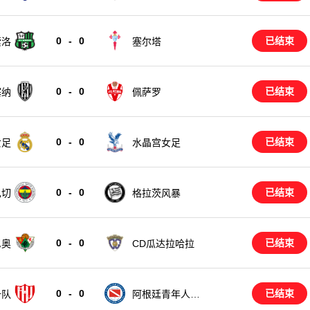
0
-
0
已结束
索洛
塞尔塔
0
-
0
已结束
塞纳
佩萨罗
0
-
0
已结束
女足
水晶宫女足
0
-
0
已结束
巴切
格拉茨风暴
0
-
0
已结束
尼奥
CD瓜达拉哈拉
0
-
0
已结束
备队
阿根廷青年人后
备队