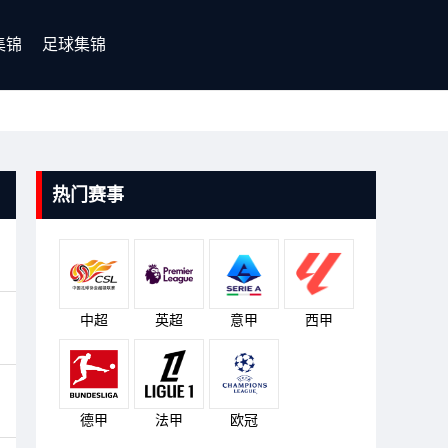
集锦
足球集锦
热门赛事
中超
英超
意甲
西甲
德甲
法甲
欧冠