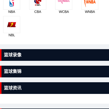
NBA
CBA
WCBA
WNBA
NBL
篮球录像
篮球集锦
篮球资讯